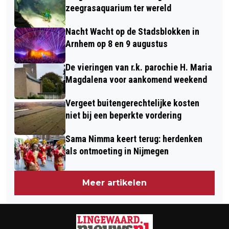
BEMMEL
zeegrasaquarium ter wereld
Nacht Wacht op de Stadsblokken in
Arnhem op 8 en 9 augustus
De vieringen van r.k. parochie H. Maria
Magdalena voor aankomend weekend
Vergeet buitengerechtelijke kosten
niet bij een beperkte vordering
Sama Nimma keert terug: herdenken
als ontmoeting in Nijmegen
Meer artikelen