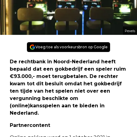
Pexels
Voeg toe als voorkeursbron op Google
De rechtbank in Noord-Nederland heeft
bepaald dat een gokbedrijf een speler ruim
€93.000,- moet terugbetalen. De rechter
kwam tot dit besluit omdat het gokbedrijf
ten tijde van het spelen niet over een
vergunning beschikte om
(online)kansspelen aan te bieden in
Nederland.
Partnercontent