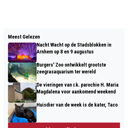
Vorig artikel
Volgend artikel
HELP MEE BIJ DE VERKIEZINGEN
Meest Gelezen
PRODUCTWAARSCHUWING: AH EN
Nacht Wacht op de Stadsblokken in
PLUS HOLLANDSE NIEUWE MOGELIJK
Arnhem op 8 en 9 augustus
BESMET MET LISTERIA
Burgers' Zoo ontwikkelt grootste
zeegrasaquarium ter wereld
De vieringen van r.k. parochie H. Maria
Magdalena voor aankomend weekend
Huisdier van de week is de kater, Taco