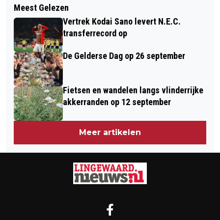
VRIJWILLIGERS NODIG BIJ DE
Meest Gelezen
OPEN TUINEN WEEKEND 15 EN 16 JUNI
ELDENSE DRAAI OP ZONDAG 16 JUNI
Vertrek Kodai Sano levert N.E.C.
transferrecord op
De Gelderse Dag op 26 september
Fietsen en wandelen langs vlinderrijke
akkerranden op 12 september
Meer artikelen