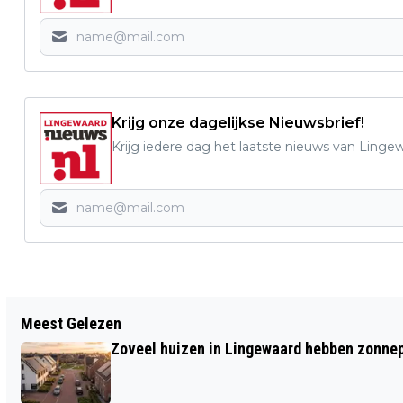
Krijg onze dagelijkse Nieuwsbrief!
Krijg iedere dag het laatste nieuws van Linge
Vorig artikel
Meest Gelezen
DE VIERINGEN VAN R.K. PAROCHIE H.
Zoveel huizen in Lingewaard hebben zonnep
MARIA MAGDALENA VOOR 22, 23 EN 27
NOVEMBER