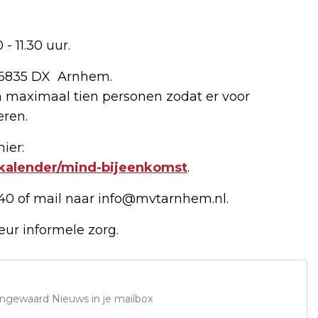
- 11.30 uur.
 6835 DX Arnhem.
n maximaal tien personen zodat er voor
eren.
ier:
nkalender/mind-bijeenkomst
.
40 of mail naar
info@mvtarnhem.nl
.
eur informele zorg.
Lingewaard Nieuws in je mailbox