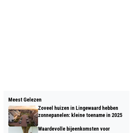
Vorig artikel
Volgend artikel
BLIK TERUG OP HET NIEUWSJAAR
Meest Gelezen
FIJNE OUDEJAARSAVOND EN
2025 MET OMROEP GELDERLAND
Zoveel huizen in Lingewaard hebben
GELUKKIG NIEUWJAAR!!
zonnepanelen: kleine toename in 2025
Waardevolle bijeenkomsten voor