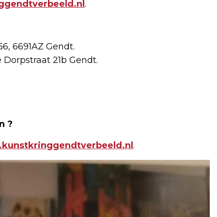
ggendtverbeeld.nl
.
56, 6691AZ Gendt.
e Dorpstraat 21b Gendt.
n ?
kunstkringgendtverbeeld.nl
.