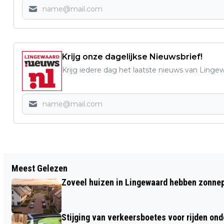
Krijg onze dagelijkse Nieuwsbrief!
Krijg iedere dag het laatste nieuws van Linge
Vorig artikel
Meest Gelezen
DEURBELCAMERA MOET WORDEN
Zoveel huizen in Lingewaard hebben zonnep
VERWIJDERD IN VERBAND MET PRIVACY
VAN BUREN
Stijging van verkeersboetes voor rijden ond