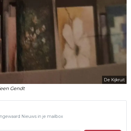
De Kijkruit
leen Gendt
Lingewaard Nieuws in je mailbox