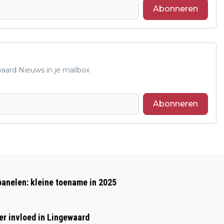
Abonneren
waard Nieuws in je mailbox
Abonneren
Volgend artikel
ZELDZAAM MOOI EVENT
anelen: kleine toename in 2025
SONSBEEKPARK IN ARNHEM OP 29
MAART
er invloed in Lingewaard