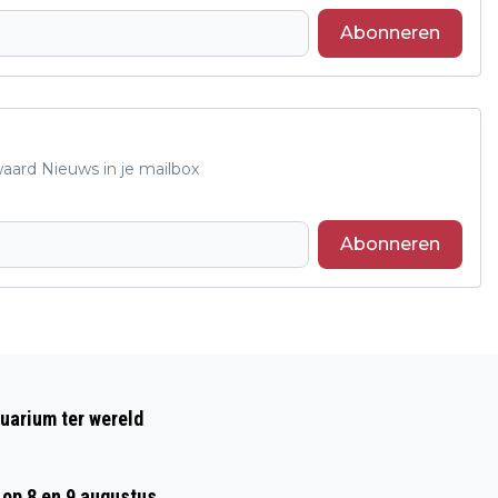
Abonneren
waard Nieuws in je mailbox
Abonneren
Volgend artikel
PARAVIEW: EEN SPIRITUELE BEURS OP 7
uarium ter wereld
EN 8 MAART IN WESTERVOORT
op 8 en 9 augustus