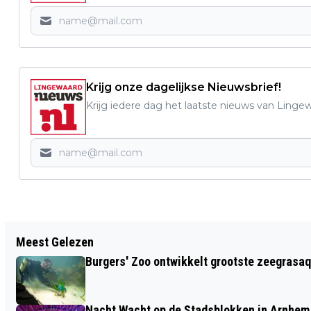
Krijg onze dagelijkse Nieuwsbrief!
Krijg iedere dag het laatste nieuws van Linge
Vorig artikel
Meest Gelezen
BLINDE LIEFDE VOOR SALSA IN ARNHEM
Burgers' Zoo ontwikkelt grootste zeegrasaq
VANAF 14 MAART
Nacht Wacht op de Stadsblokken in Arnhem 