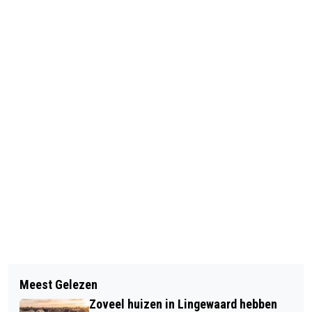
Vorig artikel
Volgend artikel
VOOR HET EERST
Meest Gelezen
AGENDATIP: KASTEELFAIR
REGENBOOGSTEMBUSAKKOORD IN
Zoveel huizen in Lingewaard hebben