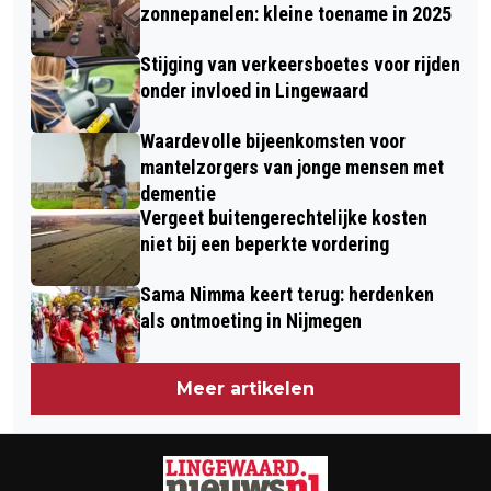
DOORNENBURG OP 2 EN 3 MEI
LINGEWAARD
zonnepanelen: kleine toename in 2025
Stijging van verkeersboetes voor rijden
onder invloed in Lingewaard
Waardevolle bijeenkomsten voor
mantelzorgers van jonge mensen met
dementie
Vergeet buitengerechtelijke kosten
niet bij een beperkte vordering
Sama Nimma keert terug: herdenken
als ontmoeting in Nijmegen
Meer artikelen