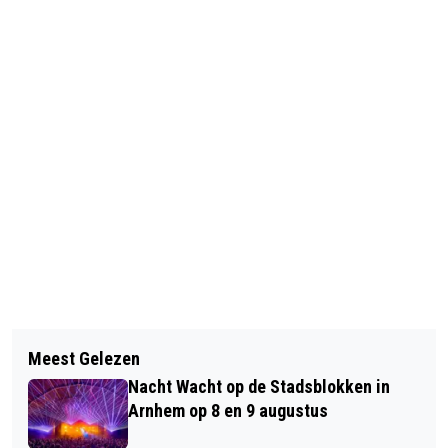
Vorig artikel
Volgend artikel
KIEK! LINGEWAARD WIL FOTO'S VAN
Meest Gelezen
RUILMARKT IN ’T HUUKSKE OP 16 MEI
MEI
Nacht Wacht op de Stadsblokken in
GEEFT SPULLEN NIEUW LEVEN
Arnhem op 8 en 9 augustus