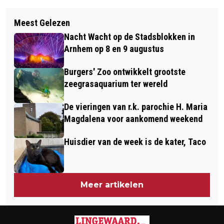
Vorig artikel
Volgend artikel
VOGELS SPOTTEN IN DE
Meest Gelezen
HUISDIER VAN DE WEEK IS KONIJN
UITERWAARDEN BIJ ANGEREN OP 14
Nacht Wacht op de Stadsblokken in
RIK
JANUARI
Arnhem op 8 en 9 augustus
Burgers' Zoo ontwikkelt grootste
zeegrasaquarium ter wereld
De vieringen van r.k. parochie H. Maria
Magdalena voor aankomend weekend
Huisdier van de week is de kater, Taco
Meer artikelen