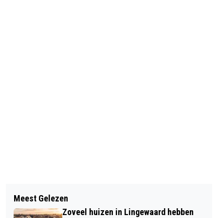
Vorig artikel
Volgend artikel
ASFALTONDERHOUD ROTONDE
Meest Gelezen
DONEER JOUW BOEK VOOR ‘HEEL
KLAVERKAMP BEMMEL
Zoveel huizen in Lingewaard hebben