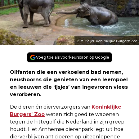
Mira Meijer. Koninklijke Burgers' Zoo
Voeg toe als voorkeursbron op Google
Olifanten die een verkoelend bad nemen,
neushoorns die genieten van een leempoel
en leeuwen die ‘ijsjes’ van ingevroren vlees
verorberen.
De dieren én dierverzorgers van
Koninklijke
Burgers’ Zoo
weten zich goed te wapenen
tegen de hittegolf die Nederland in zijn greep
houdt. Het Arnhemse dierenpark legt uit hoe
dierverblijven anticiperen op uiteenlopende