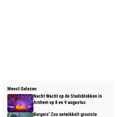
Vorig artikel
Volgend artikel
GOUD VOOR ENOLA EN NYLAH:
Meest Gelezen
SCHOLENMARKT REGIO ARNHEM OP
NEDERLANDS KAMPIOEN
Nacht Wacht op de Stadsblokken in
10 APRIL IN HET STADHUIS
BLOEMWERK!
Arnhem op 8 en 9 augustus
Burgers' Zoo ontwikkelt grootste