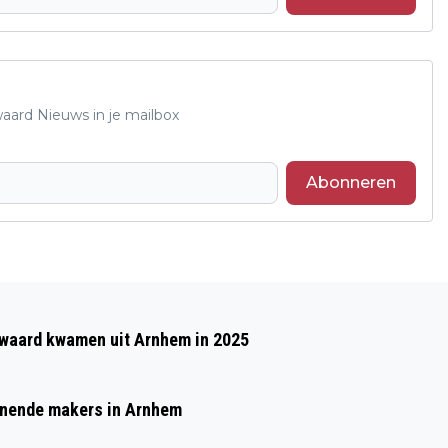
waard Nieuws in je mailbox
Abonneren
Volgend artikel
GEMIDDELDE WOZ-WAARDE IN
waard kwamen uit Arnhem in 2025
GELDERLAND HOGER DAN
VERKOOPPRIJZEN
nnende makers in Arnhem