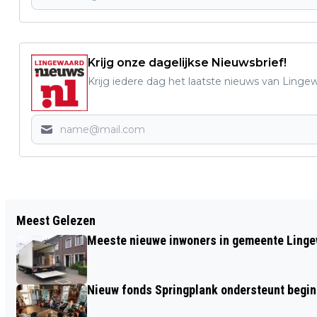
Krijg onze dagelijkse Nieuwsbrief!
Krijg iedere dag het laatste nieuws van Linge
Vorig artikel
Meest Gelezen
PHION FESTIVAL BRENGT BRAHMS ALS
Meeste nieuwe inwoners in gemeente Linge
TOTAALERVARING
Nieuw fonds Springplank ondersteunt begi