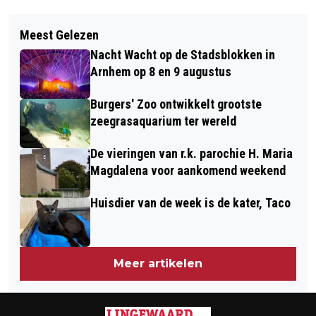
Vorig artikel
Volgend artikel
SAMEN IS ER VEEL GEDAAN
Meest Gelezen
NIEUWE PODCAST: 'LINGEWAARD
AFGELOPEN VIER JAAR
Nacht Wacht op de Stadsblokken in
KIEST!'
Arnhem op 8 en 9 augustus
Burgers' Zoo ontwikkelt grootste
zeegrasaquarium ter wereld
De vieringen van r.k. parochie H. Maria
Magdalena voor aankomend weekend
Huisdier van de week is de kater, Taco
Meer artikelen