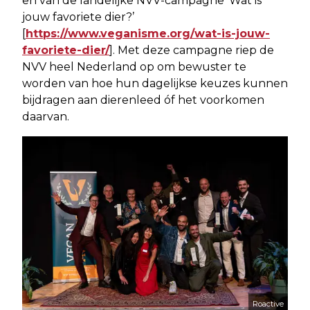
en van de landelijke NVV-campagne ‘Wat is
jouw favoriete dier?’
[
https://www.veganisme.org/wat-is-jouw-
favoriete-dier/
]. Met deze campagne riep de
NVV heel Nederland op om bewuster te
worden van hoe hun dagelijkse keuzes kunnen
bijdragen aan dierenleed óf het voorkomen
daarvan.
Roactive