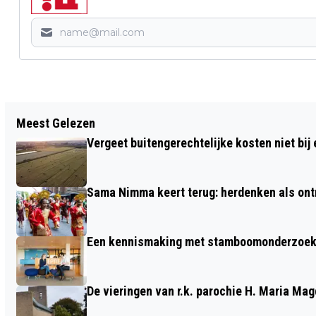
Vorig artikel
Meest Gelezen
STEDENBOUWKUNDIG PLAN
Vergeet buitengerechtelijke kosten niet bij
WONINGBOUW ZANDSESTRAAT
Sama Nimma keert terug: herdenken als ont
Een kennismaking met stamboomonderzoek v
De vieringen van r.k. parochie H. Maria M