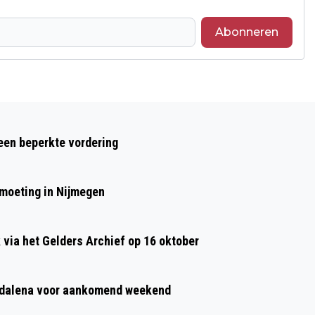
Abonneren
Volgend artikel
WOLVEN EN SCHAPEN NAAST ELKAAR
 een beperkte vordering
OP MIDDEN VELUWE
moeting in Nijmegen
ia het Gelders Archief op 16 oktober
agdalena voor aankomend weekend