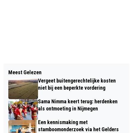
Vorig artikel
Volgend artikel
OPENLUCHTMUSEUM ORGANISEERT
Meest Gelezen
LINGEWAARD BESTAAT AL 25 JAAR!
ZOMERAVONDEN '26
Vergeet buitengerechtelijke kosten
niet bij een beperkte vordering
Sama Nimma keert terug: herdenken
als ontmoeting in Nijmegen
Een kennismaking met
stamboomonderzoek via het Gelders