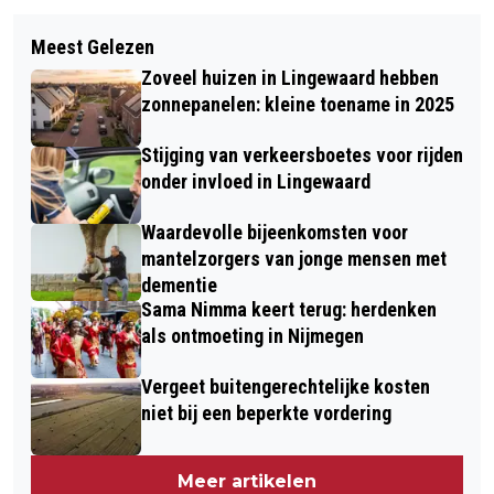
Volgend artikel
DRUK PINKSTERWEEKEND VERWACHT
Meest Gelezen
LEZING VAN BARBARA VAN RIJN
OP ROUTES NAAR VELUWE EN DUITSE
Zoveel huizen in Lingewaard hebben
TUWOR OP 25 MEI IN HET COLOFON
GRENS
zonnepanelen: kleine toename in 2025
Stijging van verkeersboetes voor rijden
onder invloed in Lingewaard
Waardevolle bijeenkomsten voor
mantelzorgers van jonge mensen met
dementie
Sama Nimma keert terug: herdenken
als ontmoeting in Nijmegen
Vergeet buitengerechtelijke kosten
niet bij een beperkte vordering
Meer artikelen