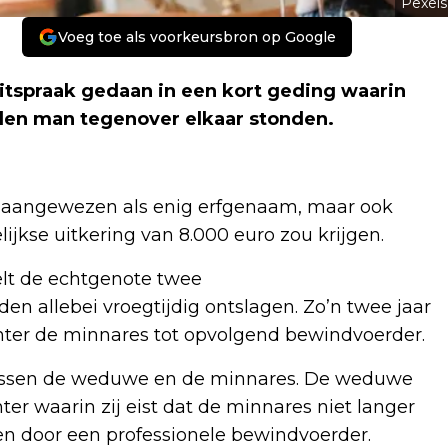
Pexels
Voeg toe als voorkeursbron op Google
itspraak gedaan in een kort geding waarin
en man tegenover elkaar stonden.
t aangewezen als enig erfgenaam, maar ook
jkse uitkering van 8.000 euro zou krijgen.
elt de echtgenote twee
n allebei vroegtijdig ontslagen. Zo’n twee jaar
hter de minnares tot opvolgend bewindvoerder.
n tussen de weduwe en de minnares. De weduwe
ter waarin zij eist dat de minnares niet langer
n door een professionele bewindvoerder.