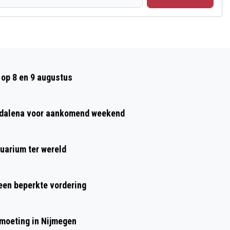
Volgend artikel
VACATURE 'DE ULENPAS' VELP
op 8 en 9 augustus
agdalena voor aankomend weekend
uarium ter wereld
 een beperkte vordering
moeting in Nijmegen