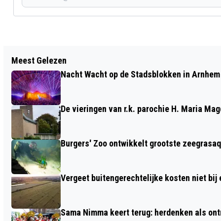
Vorig artikel
Meest Gelezen
BEPAAL MEE WIE LINGEWAARD
Nacht Wacht op de Stadsblokken in Arnhem 
BESTUURT, KOM NAAR UITLEG IN
ZANDSE KERK OP 14 FEBRUARI
De vieringen van r.k. parochie H. Maria M
Burgers' Zoo ontwikkelt grootste zeegrasaq
Vergeet buitengerechtelijke kosten niet bij
Sama Nimma keert terug: herdenken als ont