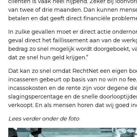
cliënten is vaak heel nijpend. Zeker bij loonv
van twee of drie maanden. Dan kunnen mensen
betalen en dat geeft direct financiële problem
In zulke gevallen moet er direct actie ondern
geval direct het faillissement aan van de werk
bedrag zo snel mogelijk wordt doorgeboekt, va
dat ze snel hun geld krijgen.”
Dat kan zo snel omdat RechtNet een eigen boe
incasseren gebeurt op basis van no win no fee. 
incassokosten en de rente zijn voor degene d
slagingspercentage en de snelle doorlooptijden
verkoopt. En als mensen horen dat wij goed in
Lees verder onder de foto