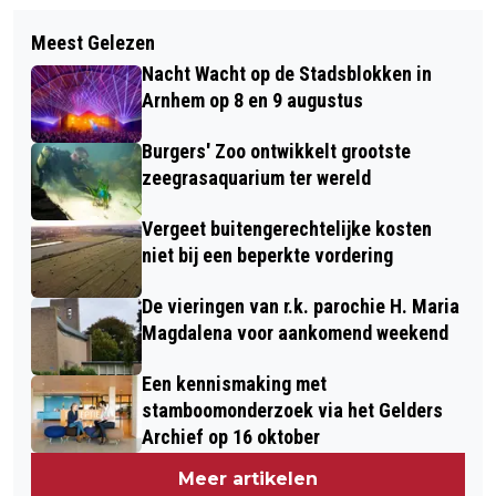
Volgend artikel
WEGWERKZAAMHEDEN PRINS
Meest Gelezen
NETWERKBIJEENKOMST INCLUZIO
MAURITSSINGEL (N325) VAN 12-14
Nacht Wacht op de Stadsblokken in
LINGEWAARD
JUNI
Arnhem op 8 en 9 augustus
Burgers' Zoo ontwikkelt grootste
zeegrasaquarium ter wereld
Vergeet buitengerechtelijke kosten
niet bij een beperkte vordering
De vieringen van r.k. parochie H. Maria
Magdalena voor aankomend weekend
Een kennismaking met
stamboomonderzoek via het Gelders
Archief op 16 oktober
Meer artikelen