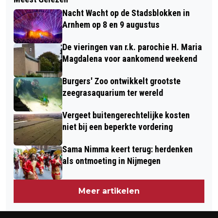
HUISDIER VAN DE WEEK KONIJN LOVIE
Nacht Wacht op de Stadsblokken in
Arnhem op 8 en 9 augustus
De vieringen van r.k. parochie H. Maria
Magdalena voor aankomend weekend
Burgers' Zoo ontwikkelt grootste
zeegrasaquarium ter wereld
Vergeet buitengerechtelijke kosten
niet bij een beperkte vordering
Sama Nimma keert terug: herdenken
als ontmoeting in Nijmegen
Meer artikelen