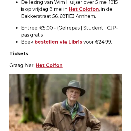
De lezing van Wim Huijser over 5 mei 1915
is op vrijdag 8 mei in
Het Colofon
, in de
Bakkerstraat 56, 6811EJ Arnhem.
Entree: €5,00 - (Gelrepas | Student | CJP-
pas gratis
Boek
bestellen via Libris
voor €24,99.
Tickets
Graag hier:
Het Colfon
.