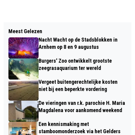
Vorig artikel
Volgend artikel
RECHTER VELT STRENG OORDEEL
Meest Gelezen
WATERFOTO MET WEERSPIEGELING
OVER SITUATIEVE
Nacht Wacht op de Stadsblokken in
WINNAAR FOTOWEDSTRIJD APRIL
ARBEIDSONGESCHIKTHEID
Arnhem op 8 en 9 augustus
Burgers' Zoo ontwikkelt grootste
zeegrasaquarium ter wereld
Vergeet buitengerechtelijke kosten
niet bij een beperkte vordering
De vieringen van r.k. parochie H. Maria
Magdalena voor aankomend weekend
Een kennismaking met
stamboomonderzoek via het Gelders