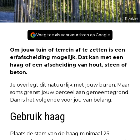
Pixabay
Voeg toe als voorkeursbron op Google
Om jouw tuin of terrein af te zetten is een
erfafscheiding mogelijk. Dat kan met een
haag of een afscheiding van hout, steen of
beton.
Je overlegt dit natuurlijk met jouw buren. Maar
soms grenst jouw perceel aan gemeentegrond.
Dan is het volgende voor jou van belang.
Gebruik haag
Plaats de stam van de haag minimaal 25