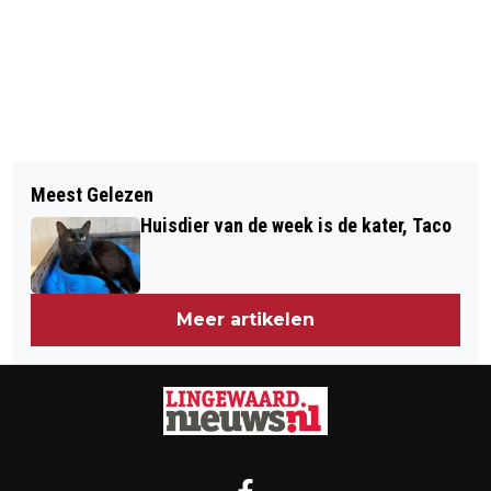
Vorig artikel
Volgend artikel
VALPREVENTIE VOOR OUDEREN IN
Meest Gelezen
NEXTGARDEN SPECIAL
LINGEWAARD
Huisdier van de week is de kater, Taco
Meer artikelen