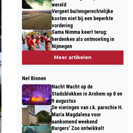
wereld
Vergeet buitengerechtelijke
kosten niet bij een beperkte
vordering
Sama Nimma keert terug:
herdenken als ontmoeting in
Nijmegen
Meer artikelen
Net Binnen
Nacht Wacht op de
Stadsblokken in Arnhem op 8 en
9 augustus
De vieringen van r.k. parochie H.
Maria Magdalena voor
aankomend weekend
Burgers' Zoo ontwikkelt