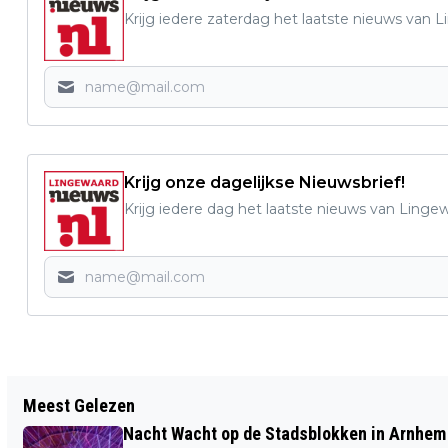
Krijg iedere zaterdag het laatste nieuws van 
Krijg onze dagelijkse Nieuwsbrief!
Krijg iedere dag het laatste nieuws van Linge
Vorig artikel
Meest Gelezen
DANILO VERSTERKT VOORHOEDE N.E.C.
Nacht Wacht op de Stadsblokken in Arnhem 