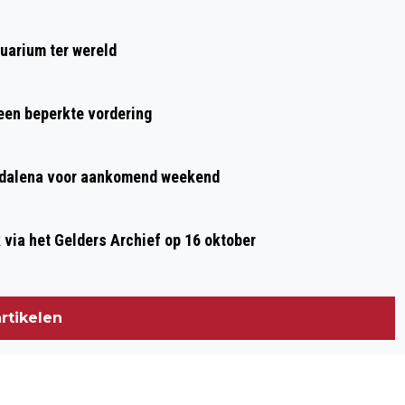
KOOLMEES
uarium ter wereld
 een beperkte vordering
agdalena voor aankomend weekend
ia het Gelders Archief op 16 oktober
rtikelen