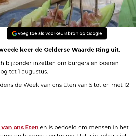
Voeg toe als voorkeursbron op Google
 tweede keer de Gelderse Waarde Ring uit.
ch bijzonder inzetten om burgers en boeren
og tot 1 augustus.
jdens de Week van ons Eten van 5 tot en met 12
van ons Eten
en is bedoeld om mensen in het
eren en burgers versterken. Het zijn zeker niet