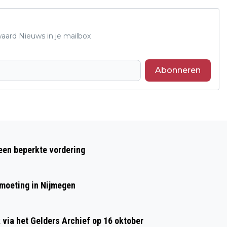
waard Nieuws in je mailbox
Abonneren
Volgend artikel
VIERDAAGSEFEESTEN: MEER DAN
 een beperkte vordering
ALLEEN MUZIEK
moeting in Nijmegen
ia het Gelders Archief op 16 oktober