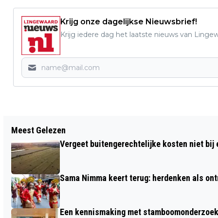
Krijg onze dagelijkse Nieuwsbrief!
Krijg iedere dag het laatste nieuws van Linge
Vorig artikel
Meest Gelezen
UIT DE RAAD: GENIETEN VAN DE ZOMER!
Vergeet buitengerechtelijke kosten niet bij
Sama Nimma keert terug: herdenken als ont
Een kennismaking met stamboomonderzoek v