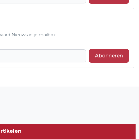
waard Nieuws in je mailbox
Abonneren
Volgend artikel
NIEUWE NATUUR ONTDEKKEN IN
GENDTSE WAARD OP 11 APRIL
rtikelen