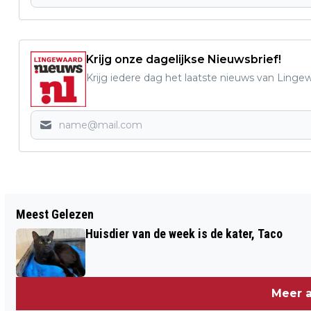
Krijg onze dagelijkse Nieuwsbrief!
Krijg iedere dag het laatste nieuws van Linge
Vorig artikel
Meest Gelezen
FIJNE PAASDAGEN GEWENST!
Huisdier van de week is de kater, Taco
Meer a