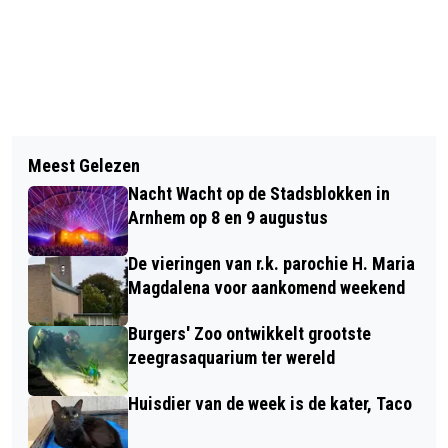
Vorig artikel
Volgend artikel
PODCAST: WAT GEBEURDE ER ÉCHT
Meest Gelezen
NEDERLANDS OPENLUCHTMUSEUM
TIJDENS DE VIERDAAGSE VAN 2006
Nacht Wacht op de Stadsblokken in
ORGANISEERT EERSTE FESTIEVAL
Arnhem op 8 en 9 augustus
ROND IMMATERIEEL ERFGOED
De vieringen van r.k. parochie H. Maria
Magdalena voor aankomend weekend
Burgers' Zoo ontwikkelt grootste
zeegrasaquarium ter wereld
Huisdier van de week is de kater, Taco