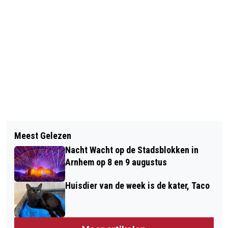
Vorig artikel
Volgend artikel
BOMENEXCURSIE IN HET
Meest Gelezen
300 MILJOEN VOOR STIKSTOF- EN
GALAMAPARK IN ELST OP 21 JUNI
Nacht Wacht op de Stadsblokken in
NATUURMAATREGELEN OP DE
Arnhem op 8 en 9 augustus
VELUWE
Huisdier van de week is de kater, Taco