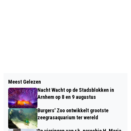
Vorig artikel
Volgend artikel
7 - 9 NOVEMBER:
Meest Gelezen
WOENSDAG 5 NOVEMBER: LEZING
WEGWERKZAAMHEDEN LOOVEER EN
Nacht Wacht op de Stadsblokken in
EVA VRIEND IN ROZET ARNHEM
STADSDAM HUISSEN
Arnhem op 8 en 9 augustus
Burgers' Zoo ontwikkelt grootste
zeegrasaquarium ter wereld
De vieringen van r.k. parochie H. Maria