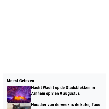
Vorig artikel
Volgend artikel
MONITORING NESTKASTEN
Meest Gelezen
VEILIG SPORTEN VOOR IEDEREEN IS
STEENUILEN GESTART MET DE GROTE
Nacht Wacht op de Stadsblokken in
BELANGRIJK
SCHOONMAAK
Arnhem op 8 en 9 augustus
Huisdier van de week is de kater, Taco