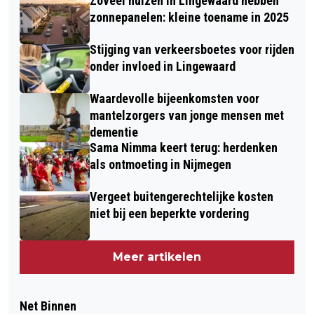
Zoveel huizen in Lingewaard hebben
zonnepanelen: kleine toename in 2025
Stijging van verkeersboetes voor rijden
onder invloed in Lingewaard
Waardevolle bijeenkomsten voor
mantelzorgers van jonge mensen met
dementie
Sama Nimma keert terug: herdenken
als ontmoeting in Nijmegen
Vergeet buitengerechtelijke kosten
niet bij een beperkte vordering
Meer artikelen
Net Binnen