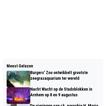
Vorig artikel
Volgend artikel
NOG BOOMPLANTDAG MET
Meest Gelezen
BIBLIOTHEEK MARIËNBURG VIERT
SCHOOLKINDEREN IN DECEMBER
Burgers' Zoo ontwikkelt grootste
250E VERJAARDAG JANE AUSTEN
zeegrasaquarium ter wereld
MET BIRTHDAY BASH
Nacht Wacht op de Stadsblokken in
Arnhem op 8 en 9 augustus
De vieringen van r.k. parochie H. Maria